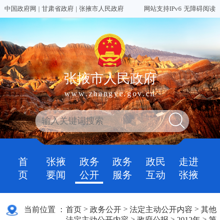
中国政府网
|
甘肃省政府
|
张掖市人民政府
网站支持IPv6
无障碍阅读
张掖市人民政府
www.zhangye.gov.cn
首
张掖
政务
政务
政民
走进
页
要闻
公开
服务
互动
张掖
>
>
>
当前位置 ：
首页
政务公开
法定主动公开内容
其他
>
>
>
法定主动公开内容
政府公报
2012年
第