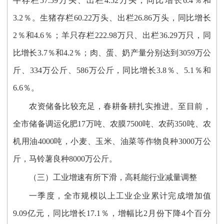
牛存栏57.59万头、出栏4.52万头，同比增长6.4％和
3.2％。生猪存栏60.22万头、出栏26.86万头，同比增长
2％和4.6％；羊只存栏222.98万只、出栏36.29万只，同
比增长3.7％和4.2％；肉、蛋、奶产量分别达到3059万公
斤、334万公斤、586万公斤，同比增长3.8％、5.1％和
6.6％。
农资储备比较充足，春耕备耕扎实推进。至目前，
全市储备调运化肥17万吨、农膜7500吨、农药350吨、农
机用油4000吨，小麦、玉米、油菜等作物良种3000万公
斤，马铃薯良种8000万公斤。
（三）工业增速有所下滑，高耗能行业减量调整
一季度，全市规模以上工业企业累计完成增加值
9.09亿元，同比增长17.1％，增幅比2月份下降4个百分