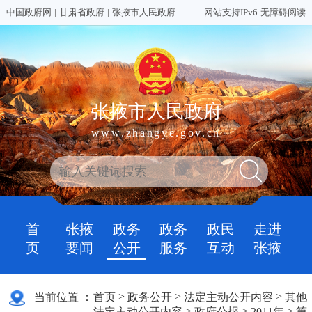
中国政府网
|
甘肃省政府
|
张掖市人民政府
网站支持IPv6
无障碍阅读
张掖市人民政府
www.zhangye.gov.cn
首
张掖
政务
政务
政民
走进
页
要闻
公开
服务
互动
张掖
>
>
>
当前位置 ：
首页
政务公开
法定主动公开内容
其他
>
>
>
法定主动公开内容
政府公报
2011年
第