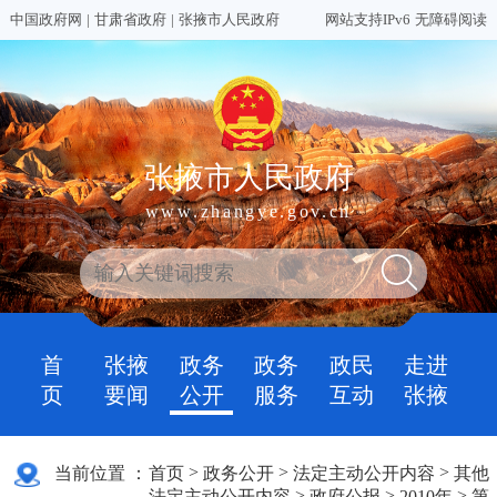
中国政府网
|
甘肃省政府
|
张掖市人民政府
网站支持IPv6
无障碍阅读
张掖市人民政府
www.zhangye.gov.cn
首
张掖
政务
政务
政民
走进
页
要闻
公开
服务
互动
张掖
>
>
>
当前位置 ：
首页
政务公开
法定主动公开内容
其他
>
>
>
法定主动公开内容
政府公报
2010年
第