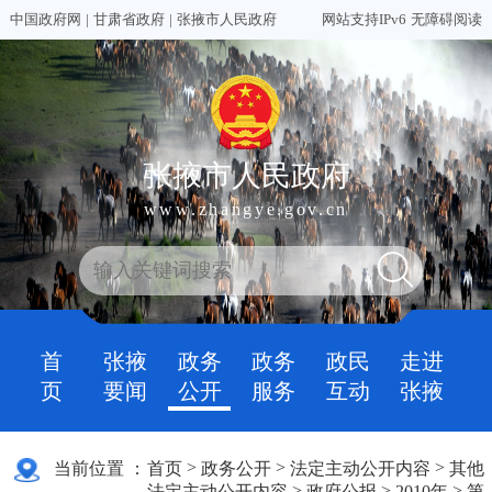
中国政府网
|
甘肃省政府
|
张掖市人民政府
网站支持IPv6
无障碍阅读
张掖市人民政府
www.zhangye.gov.cn
首
张掖
政务
政务
政民
走进
页
要闻
公开
服务
互动
张掖
>
>
>
当前位置 ：
首页
政务公开
法定主动公开内容
其他
>
>
>
法定主动公开内容
政府公报
2010年
第