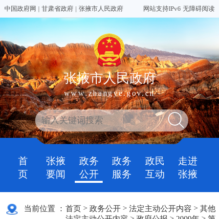
中国政府网
|
甘肃省政府
|
张掖市人民政府
网站支持IPv6
无障碍阅读
张掖市人民政府
www.zhangye.gov.cn
首
张掖
政务
政务
政民
走进
页
要闻
公开
服务
互动
张掖
>
>
>
当前位置 ：
首页
政务公开
法定主动公开内容
其他
>
>
>
法定主动公开内容
政府公报
2009年
第