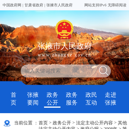
中国政府网
|
甘肃省政府
|
张掖市人民政府
网站支持IPv6
无障碍阅读
张掖市人民政府
www.zhangye.gov.cn
首
张掖
政务
政务
政民
走进
页
要闻
公开
服务
互动
张掖
>
>
>
当前位置 ：
首页
政务公开
法定主动公开内容
其他
>
>
>
法定主动公开内容
政府公报
2008年
第