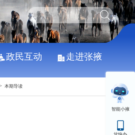
政民互动
走进张掖
>
本期导读
智能小掖
甘快办