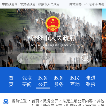
中国政府网
|
甘肃省政府
|
张掖市人民政府
网站支持IPv6
无障碍阅读
张掖市人民政府
www.zhangye.gov.cn
首
张掖
政务
政务
政民
走进
页
要闻
公开
服务
互动
张掖
>
>
>
当前位置 ：
首页
政务公开
法定主动公开内容
其他
>
>
>
法定主动公开内容
政府公报
2007年
第