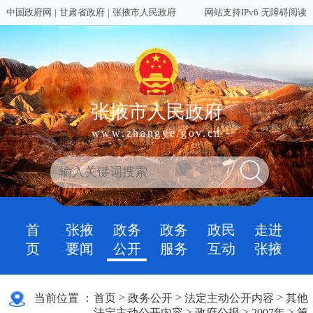
中国政府网
|
甘肃省政府
|
张掖市人民政府
网站支持IPv6
无障碍阅读
张掖市人民政府
www.zhangye.gov.cn
首
张掖
政务
政务
政民
走进
页
要闻
公开
服务
互动
张掖
>
>
>
当前位置 ：
首页
政务公开
法定主动公开内容
其他
>
>
>
法定主动公开内容
政府公报
2007年
第