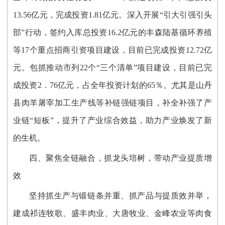
13.56亿元，完成投资1.81亿元。
深入开展
“引大引强引头
部”行动，签约入库总投资
16.2亿元的丰森陆基循环养殖
等17个重点招商引资项目建设，目前已完成投资12.72亿
元
。
包抓推动
市列
22个
“
三个清单
”
项目
建设
，
目前已完
成投资
2
．76
亿元，占全年投资计划的
65％
。
尤其是
山丹
县肉羊屠宰加工
生产线等补链强链项目，补全补强了产
业链
“短板”，提升了产业综合效益，助力产业焕发了新
的生机。
四、
聚焦全链融合，抓龙头培树，带动产业提质增
效
坚持抓生产与锻链条并重、抓产品与提质效并举，
建成祁连牧歌、盛丰肉业、大唐牧业、金峰农业等肉食