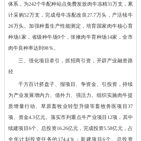
体系，为242个牛配种站点免费发放肉牛冻精31万支，累
计采购52万支，完成母牛冻配改良27.7万头，产活犊牛
26万头。加强种畜生产性能测定，培育国家肉牛核心育
种场1家，省级种牛场9个，张掖肉牛育种场14家，全市
肉牛良种率达到98％。
三
、强化项目牵引，抓招商引资，开辟产业融资路
径
千方百计挤盘子、报项目、争资金、
引投资
，
持续
为产业发展增内力、借外力、强活力。
组织实施肉牛提
质增量行动、草原畜牧业转型升级等畜牧兽医项目
37
项、资金4.3亿元。落实市列重点牛产业项目12项，其中
续建项目6个、总投资16.26亿元，完成投资5.58亿元，占
全年计划投资任务的174.4％；新建项目6个、总投资