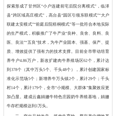
探索形成了
甘州区
“
小户连建前宅后院分离
模式
”，临泽
县“
跨区域高庄模式
”，高台县
“园区引领东联模式”“大户
联建太安模式”“前庭后院梧桐模式”等一批符合本地实际
的生产模式，积极推广了牛产业“良种、良舍、良料、良
医、良法”“五良”技术，为牛产业固本、强基、保产、提
质、增效提供了强有力的技术支撑。目前
全市带动培育
养牛户
4.86万户，新改扩建肉牛养殖场区62个，累计达
到378个
（其中万头
5个、千头48个），
累计创
建国家标
准化示范场
5
个
；新增养牛万头镇
2个，累计29个；千头
村14个，累计179个，全市“小规模、大群体”集聚效应更
加凸显。建成
云鑫娟姗牛特色庄园奶牛养殖基地，娟姗
牛存栏规模达到
1万头。