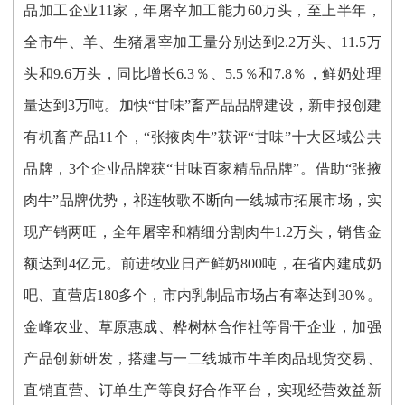
品加工企业
11家，年屠宰加工能力60万头，
至上半年，
全市牛、羊、生猪屠宰加工量分别达到
2.2万头、11.5万
头和9.6万头，同比增长6.3％、5.5％和7.8％，鲜奶处理
量达到3万吨。
加快
“甘味”畜产品品牌建设，新申报创建
有机畜产品11个，“张掖肉牛”获评“甘味”十大区域公共
品牌，3个企业品牌获“甘味百家精品品牌”。
借助
“张掖
肉牛”品牌优势，祁连牧歌不断向一线城市拓展市场，
实
现产销两旺，全年屠宰
和
精细分割肉牛
1.2万头，销售金
额达到4亿元。前进牧业日
产
鲜奶
800吨，在省内建成奶
吧、直营店180多个，市内乳制品市场占有率达到30％。
金峰农业、草原惠成、桦树林合作社等骨干企业，加强
产品创新研发，搭建与一二线城市牛羊肉品现货交易、
直销直营、订单生产等良好合作平台，实现经营效益新