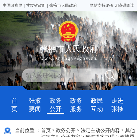
中国政府网
|
甘肃省政府
|
张掖市人民政府
网站支持IPv6
无障碍阅读
张掖市人民政府
www.zhangye.gov.cn
首
张掖
政务
政务
政民
走进
页
要闻
公开
服务
互动
张掖
>
>
>
当前位置 ：
首页
政务公开
法定主动公开内容
其他
>
>
法定主动公开内容
建议提案办理
政协委