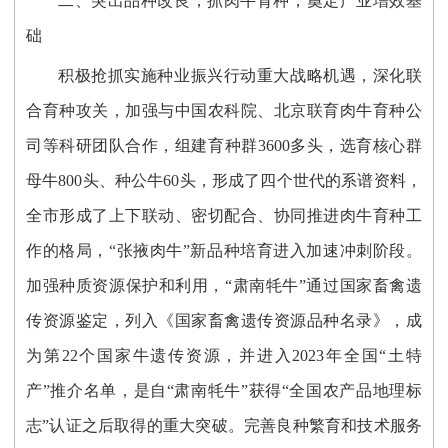
二
、突出品种改良，抓肉牛育种，奠定产业增效基
础
积极抢抓实施种业振兴行动重大战略机遇，深化联
合育种攻关，加强与中国农科院、北京联育肉牛育种公
司等科研团队合作，组建育种群
3600多头，选育核心群
母牛800头、种公牛60头，形成了四个世代的系谱资料，
全市
形成了上下联动、密切配合、协同推进
肉牛育种
工
作的格局
，
“张掖肉牛”新品种培育进入加速冲刺阶段。
加强种质资源保护和利用，“肃南牦牛”通过国家畜禽遗
传资源鉴定，列入《国家畜禽遗传资源品种名录》，成
为第22个国家牛遗传资源，并进入2023年全国“土特
产”推介名单，是自“肃南牦牛”获得“全国农产品地理标
志”认证之后取得的重大突破。完善良种繁育和技术服务