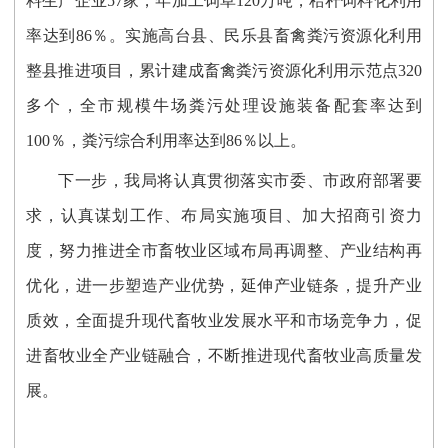
料生产企业57家，年加工饲草120万吨，秸秆饲料化利用
率达到86％。实施高台县、民乐县畜禽粪污资源化利用
整县推进项目，累计
建成畜禽粪污
资源化利用
示范点
320
多个，
全市规模牛场粪污处理设施装备配套率达到
100％，粪污综合利用率达到86％以上。
下一步，我局将认真贯彻落实市委、市政府部署要
求，认真
谋划
工作
、布局实施
项目、
加大招商引资力
度
，
努力
推进
全市
畜牧业区域布局再调整、产业结构再
优化，
进一步塑造产业优势，
延伸产业链条，提升产业
质效，
全面提升现代畜牧业
发展
水平和市场竞争力
，促
进畜牧业全产业链融合，不断推进现代畜牧业高质量发
展。