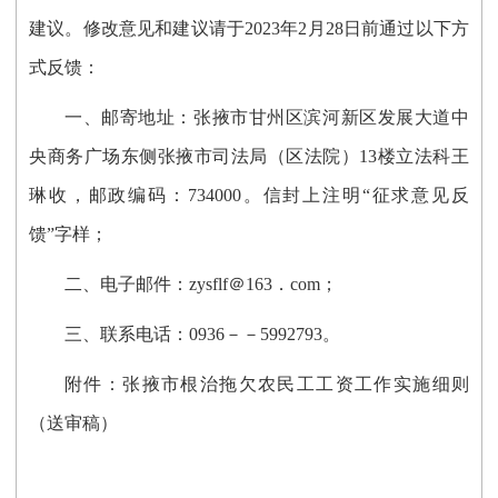
建议。修改意见和建议请于
2023年2月28日前通过以下方
式反馈：
一、邮寄地址：张掖市甘州区滨河新区发展大道中
央商务广场东侧张掖市司法局（区法院）
13
楼
立法科
王
琳
收，邮政编码：
734000
。信封上注明“征求意见反
馈”字样；
二、电子邮件：
zysflf＠163．com
；
三、联系电话：
0936－－5992793。
附件
：
张掖市根治拖欠农民工工资工作实施细则
（送审稿）