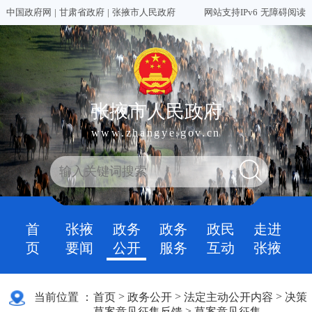
中国政府网
|
甘肃省政府
|
张掖市人民政府
网站支持IPv6
无障碍阅读
张掖市人民政府
www.zhangye.gov.cn
首
张掖
政务
政务
政民
走进
页
要闻
公开
服务
互动
张掖
>
>
>
当前位置 ：
首页
政务公开
法定主动公开内容
决策
>
草案意见征集反馈
草案意见征集