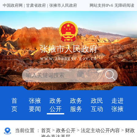
中国政府网
|
甘肃省政府
|
张掖市人民政府
网站支持IPv6
无障碍阅读
张掖市人民政府
www.zhangye.gov.cn
首
张掖
政务
政务
政民
走进
页
要闻
公开
服务
互动
张掖
>
>
>
当前位置 ：
首页
政务公开
法定主动公开内容
财政
资金直达基层