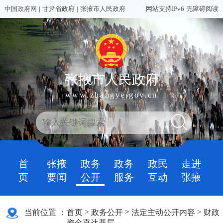
中国政府网
|
甘肃省政府
|
张掖市人民政府
网站支持IPv6
无障碍阅读
张掖市人民政府
www.zhangye.gov.cn
首
张掖
政务
政务
政民
走进
页
要闻
公开
服务
互动
张掖
>
>
>
当前位置 ：
首页
政务公开
法定主动公开内容
财政
资金直达基层