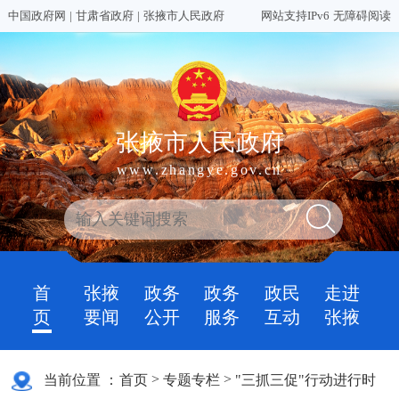
中国政府网
|
甘肃省政府
|
张掖市人民政府
网站支持IPv6
无障碍阅读
张掖市人民政府
www.zhangye.gov.cn
首
张掖
政务
政务
政民
走进
页
要闻
公开
服务
互动
张掖
>
>
当前位置 ：
首页
专题专栏
"三抓三促"行动进行时