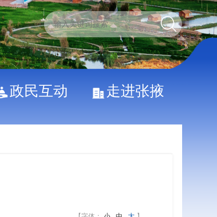
政民互动
走进张掖
【字体：
小
中
大
】