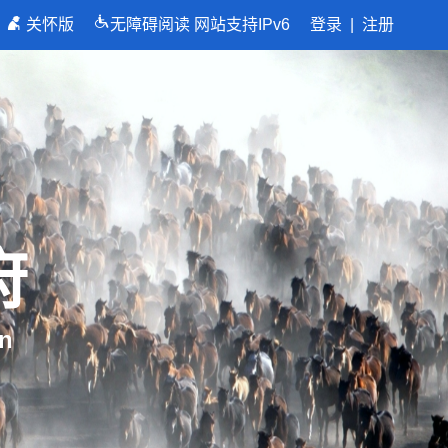
关怀版
无障碍阅读
网站支持IPv6
登录
|
注册
府
n