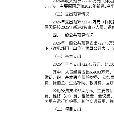
202
6
年
收入
预算
722.43
万元
（详见
8.77
％，主要原因
是
较
2025年新进2
（二）支出预算情况
202
6
年
支出预算
722.43
万元（详见
原因
是
较
2025年新进2名事业人员，退
四、一般公共预算情况
202
6
年一般公共预算支出
722.43
万
下
（详见部门（单位）预算公开表
4，
（一）基本支出
202
6
年
基本支出
722.43
万元，比
20
其中：人员经费支出
659.03
万元，
缴费、职工基本医疗保险缴费、公务
费、抚恤金、生活补助、救济费、医疗
公用经费支出
63.4
万元，主要包括
费、维修（护）费、租赁费、会议费
务用车运行维护费、其他交通费用、税
（二）项目支出