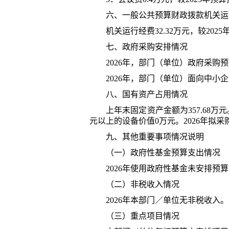
六、一般公共预算财政拨款机关运
机关运行经费
32.32
万元，较
202
5
七、政府采购安排情况
202
6
年
，部门（单位）政府采购预
202
6
年
，部门（单位）面向中小企
八、国有资产占用情况
上年末固定资产金额为
357.68
万元
元以上的设备价值
0
万元。
202
6
年
拟采
九、其他重要事项情况说明
（一）政府性基金预算支出情况
202
6
年
使用政府性基金未安排预算
（二）非税收入情况
202
6
年
本部门
／单位
无
非税收入
。
（三）重点项目情况