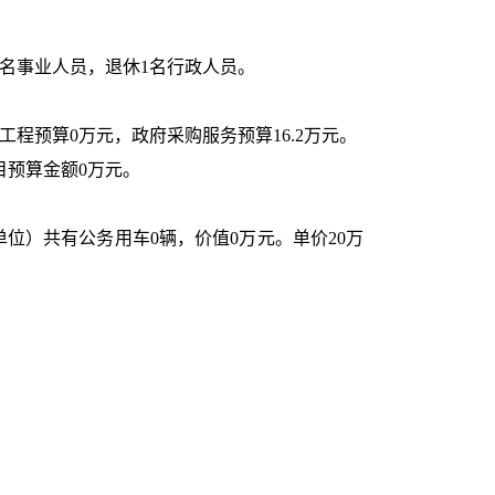
进2名事业人员，退休1名行政人员
。
工程预算
0
万元，政府采购服务预算
16.2
万元。
目预算金额
0
万元。
单位）共有公务用车
0
辆，价值
0
万元。单价
20万