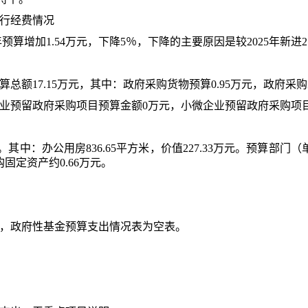
行经费情况
年
预算
增加
1.54
万元，下降
5
％，下降的主要原因是
较
2025年新
算总额
17.15
万元，其中：政府采购货物预算
0.95
万元，政府采购
业预留政府采购项目预算金额
0
万元，小微企业预留政府采购项
。其中：办公用房
836.65
平方米，
价值
227.33
万元。预算部门（
购固定资产约
0.66
万元。
，政府性基金预算支出情况表为空表
。