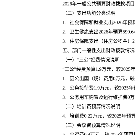
202
6
年
一般公共预算财政拨款项目
（三）支出功能分类说明
1．
社会保障和就业支出
2026年预
2．卫生健康支出2026年预算599.
3．住房保障支出（住房公积金）202
五、部门一般性支出财政拨款情况
（一）
“三公”经费情况说明
“三公”经费预算
1.9
万元，较
202
5
1．因公出国（境）费用
0
万元，较
2．公务接待费
1.9
万元，较
202
5
年
3．公务用车购置及运行维护费
0
万
（二）培训费预算情况说明
4．培训费
0.22
万元，较
202
5
年
预
（三）会议费预算情况说明
5．会议费
0.4
万元，较
202
5
年
预算