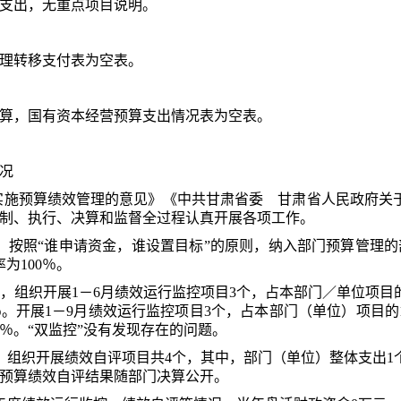
支出，无重点项目说明
。
理转移支付表为空表。
算，国有资本经营预算支出情况表为空表。
况
实施预算绩效管理的意见》《中共甘肃省委
甘肃省人民政府关
制、执行、决算和监督全过程认真开展各项工作。
，按照
“谁申请资金，谁设置目标”的原则，纳入部门预算管理的
率为
100
％。
月，组织开展1－6月绩效运行监控项目
3
个，占本
部门
／单位
项目
％。开展1－9月绩效运行监控项目
3
个，占本部门（单位）项目的
％。“双监控”没有发现存在的问题。
，组织开展绩效自评项目共
4
个，其中，部门（单位）整体支出
1
预算绩效自评结果随部门决算公开。