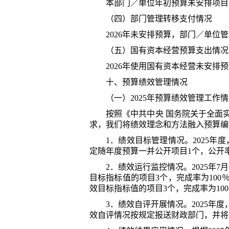
本部门
／单位年初预算未安排项目
（四）部门管理转移支付情况
202
6
年
未安排预算，部门
／单位管
（五）国有资本经营预算支出情况
202
6
年
使用国有资本经营
未安排预
十、预算绩效管理情况
（一）
202
5
年
预算绩效管理工作情
按照《中共中央 国务院关于全面
求，我们将绩效理念和方法融入预算编
1．绩效目标管理情况。
202
5
年
度
定随年度预算一并公开项目
1
个，公开
2．绩效运行监控情况。
202
5
年
7
目标指标值的项目
3
个，完成率为
100
效目标指标值的项目
3
个，完成率为
100
3．绩效自评开展情况。
202
5
年
度
效自评情况按规定报送财政部门，并将