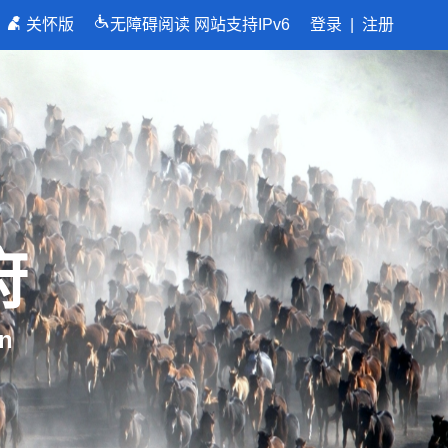
关怀版
无障碍阅读
网站支持IPv6
登录
|
注册
府
n