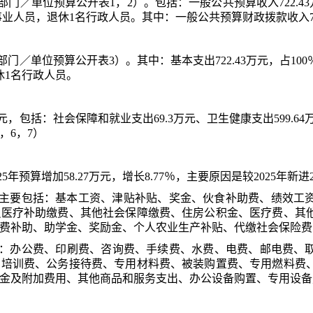
部门
／单位预算公开表1，2）。包括：一般公共预算收入
722.43
名事业人员，退休1名行政人员
。
其中：一般公共预算财政拨款收入
部门
／单位预算公开表3）。
其中：基本支出
722.43
万元，占
100
休1名行政人员
。
元
，
包
括：社会保障和就业支出
69.3
万元、
卫生健康支出
599.
5，6，7）
2
5
年
预算
增加
58.27
万元，
增长
8.77
％，主要原因
是
较
2025年新
主要包括：基本工资、津贴补贴、奖金、伙食补助费、绩效工
员医疗补助缴费、其他社会保障缴费、住房公积金、医疗费、其
费补助、助学金、奖励金、个人农业生产补贴、代缴社会保险费
：办公费、印刷费、咨询费、手续费、水费、电费、邮电费、
、培训费、公务接待费、专用材料费、被装购置费、专用燃料费
金及附加费用、其他商品和服务支出、办公设备购置、专用设备