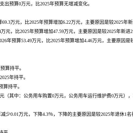
支出预算
0
万元，比
202
5
年
预算
无增减变化。
算69.3万元，
比
202
5
年
预算
增加
6.22
万元，主要原因
是
较
2025
64万元，比2025年预算增加47.59万元，主要原因
是
较
2025年新
6年预算53.49万元，比2025年预算增加4.46万元，主要原因是
年
预算
持平
。
20
25
年
持平
。
预算
持平。
元（其中：公务用车购置
0
万元，公务用车运行维护费
0
万元），
算减少
0.01
万元，下降
4.3
％，下降的主要原因是
较
2025年退休1
持平
。