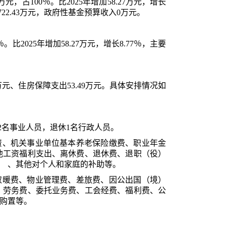
万元，占
100
％
。
比
202
5
年
增加
58.27
万元，
增长
722.43
万元，政府性基金预算收入
0
万元。
％
。
比
20
25
年
增加
58.27
万元，
增长
8.77
％，主要
64万元、住房保障支出53.49万元。
具体安排情况如
进2名事业人员，退休1名行政人员
。
资、机关事业单位基本养老保险缴费、职业年金
他工资福利支出、离休费、退休费、退职（役）
、其他对个人和家庭的补助等。
取暖费、物业管理费、差旅费、因公出国（境）
、劳务费、委托业务费、工会经费、福利费、公
购置等。