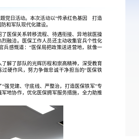
主题党日活动。本次活动以
“传承红色基因 打造
国防和军队
现代化
建设。
绍了
医保关系转移流程、待遇衔接、异地就医
操
热烈融洽。
医保
工作人员还主动收集官兵个性化
官兵感慨道
：
“医保局把政策送进营地，就像一
入了解了部队的光辉历程和崇高精神，深受教育
炼过硬作风，
努力争做忠诚干净担当的
“医保铁
了
“强党建、守底线、严整治，打造医保铁军”专
强
军地协作，优化医保拥军服务措施，全力助推