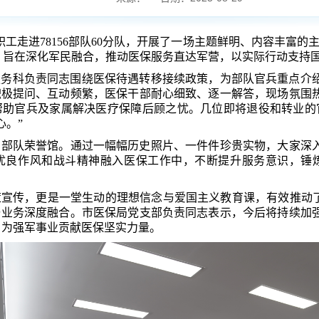
职工
走进
78156部队
60分队
，开展了一场主题鲜明、内容丰富的
，旨在深化军民融合
，
推动医保
服务
直达军营，以实际行动支持
服务科
负责同志围绕
医保待遇转移接续政策
，
为部队官兵
重点介
积极提问、互动频繁，医保干部
耐心细致、逐一
解答，现场氛围
帮助官兵及家属解决医疗保障后顾之忧。
几
位即将退役和转业的
心。”
部队荣誉馆
。通过一幅幅历史照片、一件件珍贵
实物，大家深
优良作风和战斗精神融入医保工作中，不断提升服务意识，
锤
策宣传，更是一堂生动的理想信念与爱国主义教育课，有效推动
与业务
深度
融合。市医保局党支部
负责同志
表示，
今后
将
持续加
，为强军事业贡献医保
坚实
力量。