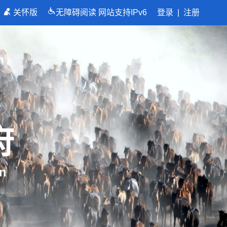
关怀版
无障碍阅读
网站支持IPv6
登录
|
注册
府
n