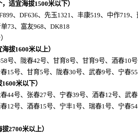
个，适宜海拔
1500
米以下）
F
899
、
DF636
、
先玉
1321
、
丰康
519
、中作
719
、
晋单
73
、富友
968
、
DK818
个）
宜海拔
1600
米以上）
春
58
号、陇春
42
号、甘育
8
号、甘育
9
号、酒春
10
号
宁春
15
号、甘育
5
号、陇春
30
号、武春
9
号、宁春
55
拔
1600
米以下）
陇春
44
号、张春
27
号、宁春
39
号、酒春
12
号、
武春
酒春
12
号、酒春
15
号、宁丰
1
号、瑞春
1
号、宁春
54
）
海拔
2700
米以上）