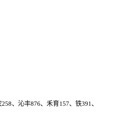
农
258
、沁丰
876
、禾育
157
、
铁
391
、