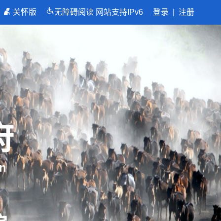
关怀版
无障碍阅读
网站支持IPv6
登录
|
注册
府
n