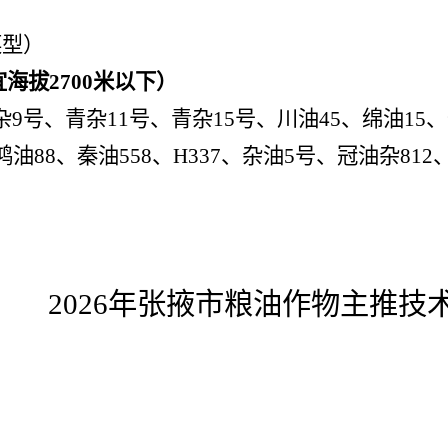
菜型）
宜海拔
2700
米以下）
杂
9
号、青杂
11
号、青杂
15
号、川油
45
、绵油
15
、
鸿油
88
、秦油
558
、
H337
、杂油
5
号、冠油杂
812
2026
年张掖市粮油作物主推技