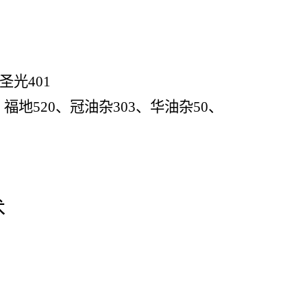
圣光
401
、福地
520
、冠油杂
303
、华油杂
50
、
术