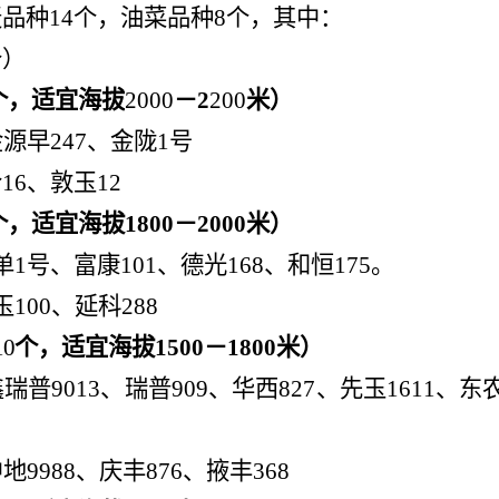
麦品种
14
个，油菜品种
8
个，其中：
个）
个，适宜
海拔
2000
－
2
2
00
米）
金源早
247
、金陇
1
号
合
16
、敦玉
12
个，适宜海拔
1800
－
2000
米）
单
1
号、
富康
101
、
德光
168
、
和恒
175
。
玉
100
、延科
288
10
个，适宜海拔
1500
－
1800
米）
鑫瑞普
9013
、瑞普
909
、华西
827
、先玉
1611
、东
中地
9988
、庆丰
876
、掖丰
368