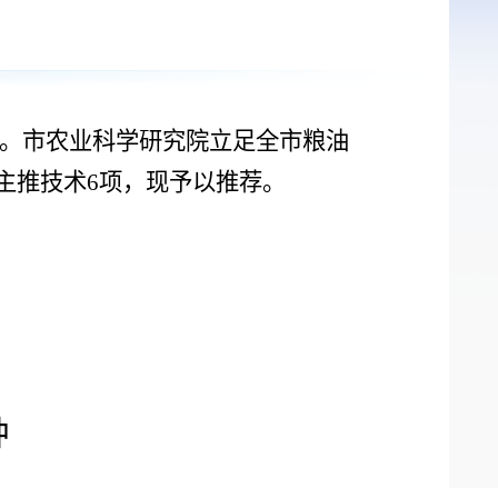
。
市农业科学研究院立足全市粮油
主推
技术
6
项
，
现予以推荐
。
种