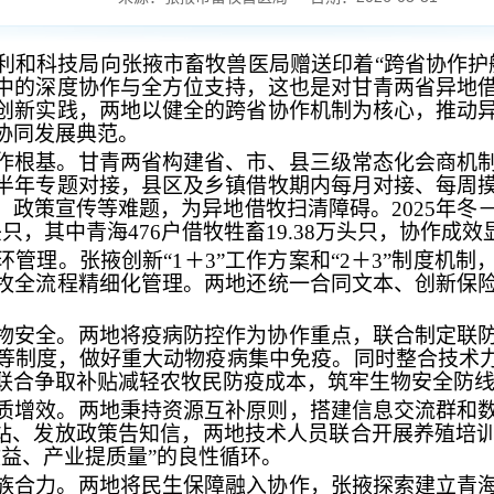
利和科技局向张掖市畜牧兽医局赠送印着
“跨省协作
中的深度协作与全方位支持，这也是对甘青两省异地
创新实践，两地以健全的跨省协作机制为核心，推动
协同发展典范。
作根基
。甘青两省构建省、市、县三级常态化会商机
半年专题对接，县区及乡镇借牧期内每月对接、每周
、政策宣传等难题，为异地借牧扫清障碍。
2025年
万头只，其中青海476户借牧牲畜19.38万头只，协作成效
环管理
。张掖创新
“1＋3”工作方案和“2＋3”制度
牧全流程精细化管理。两地还统一合同文本、创新保
物安全
。两地将疫病防控作为协作重点，联合制定联
等制度，做好重大动物疫病集中免疫。同时整合技术
联合争取补贴减轻农牧民防疫成本，筑牢生物安全防
质增效
。两地秉持资源互补原则，搭建信息交流群和
驿站、发放政策告知信，两地技术人员联合开展养殖培
收益、产业提质量”的良性循环。
族合力
。两地将民生保障融入协作，张掖探索建立青