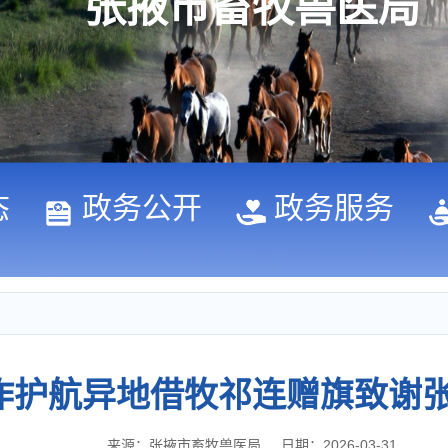
张掖市畜牧兽医局
态
政务公开
政务服务
作护航异地借牧祁连赠旗致谢
来源：张掖市畜牧兽医局
日期：2026-03-31