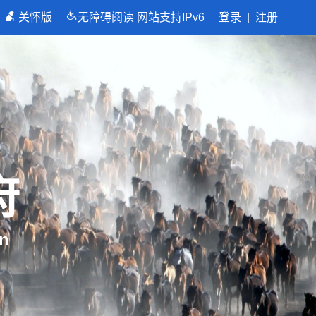
关怀版
无障碍阅读
网站支持IPv6
登录
|
注册
府
n