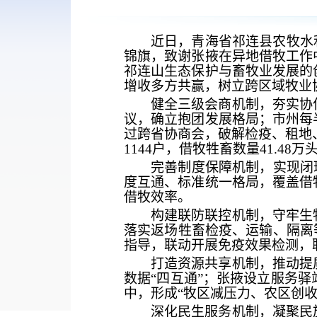
近日，青海省祁连县农牧水
锦旗，致谢张掖在异地借牧工作
祁连山生态保护与畜牧业发展的
增收多方共赢，树立跨区域牧业
健全三级会商机制，夯实协
议，确立抱团发展格局；市州每
过跨省协商会，破解检疫、租地
1144户，借牧牲畜数量41.48
完善制度保障机制，实现闭
度互通、标准统一格局，覆盖借
借牧效率。
构建联防联控机制，守牢生
落实返场牲畜检疫、运输、隔离
指导，联动开展免疫效果检测，
打造资源共享机制，推动提
数据
“四互通”；张掖设立服务
中，形成“牧区减压力、农区创
深化民生服务机制，凝聚民