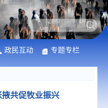
政民互动
专题专栏
张掖共促牧业振兴