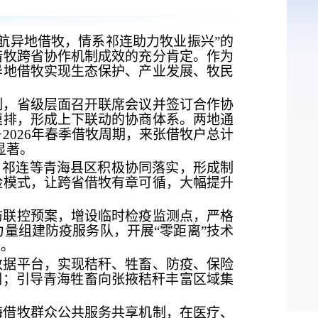
护航异地借牧，情系祁连助力牧业振兴”的
借牧跨省协作机制成效的充分肯定。作为
异地借牧实现生态保护、产业发展、牧民
制，省级层面召开联席会议并签订合作协
摸排，形成上下联动的协商体系。两地通
冬－2026年春季借牧周期，来张借牧户总计
显著。
机制，祁连等青海县区积极协同落实，形成制
险模式，让跨省借牧有章可循，大幅提升
防联控预案，增设临时检疫监测点，严格
力量组建防疫服务队，开展
“零距离”技术
线。
数据平台，实现秸秆、牲畜、防疫、保险
训；引导青海牲畜向张掖秸秆丰富区域集
海借牧群众公共服务共享机制，在医疗、