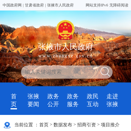
中国政府网
|
甘肃省政府
|
张掖市人民政府
网站支持IPv6
无障碍阅读
张掖市人民政府
www.zhangye.gov.cn
首
张掖
政务
政务
政民
走进
页
要闻
公开
服务
互动
张掖
>
>
>
当前位置 ：
首页
数据发布
招商引资
项目推介