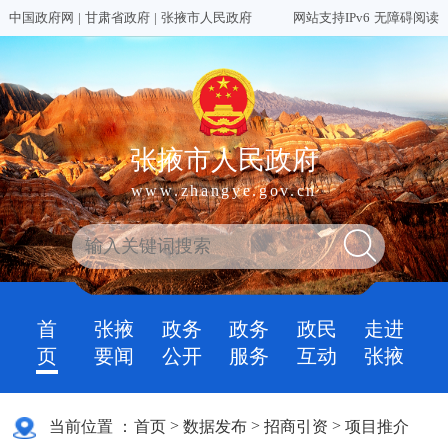
中国政府网
|
甘肃省政府
|
张掖市人民政府
网站支持IPv6
无障碍阅读
张掖市人民政府
www.zhangye.gov.cn
首
张掖
政务
政务
政民
走进
页
要闻
公开
服务
互动
张掖
>
>
>
当前位置 ：
首页
数据发布
招商引资
项目推介