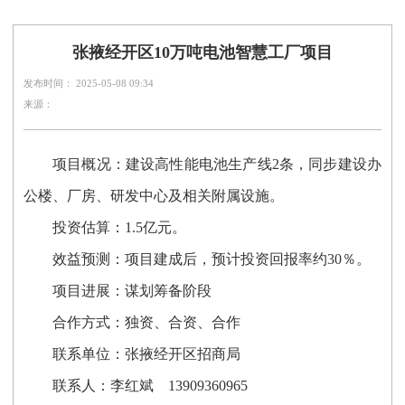
张掖经开区10万吨电池智慧工厂项目
发布时间： 2025-05-08 09:34
来源：
项目概况
：
建设高性能电池生产线
2条，同步建设办
公楼、厂房、研发中心及相关附属设施。
投资估算
：
1.5亿元。
效益预测
：
项目建成后，预计投资回报率约
30％。
项目进展
：
谋划筹备阶段
合作方式
：
独资、合资、合作
联系单位：
张掖经开区招商局
联
系
人：
李红斌
13909360965