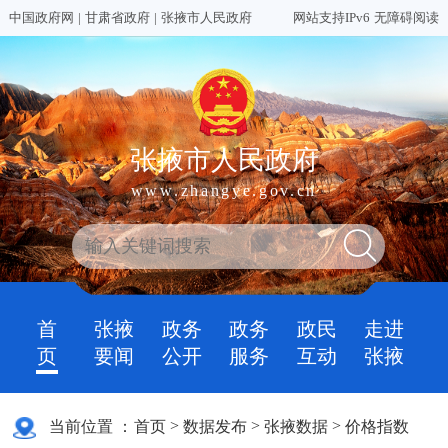
中国政府网
|
甘肃省政府
|
张掖市人民政府
网站支持IPv6
无障碍阅读
张掖市人民政府
www.zhangye.gov.cn
首
张掖
政务
政务
政民
走进
页
要闻
公开
服务
互动
张掖
>
>
>
当前位置 ：
首页
数据发布
张掖数据
价格指数