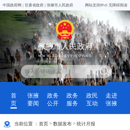
中国政府网
|
甘肃省政府
|
张掖市人民政府
网站支持IPv6
无障碍阅读
张掖市人民政府
www.zhangye.gov.cn
首
张掖
政务
政务
政民
走进
页
要闻
公开
服务
互动
张掖
>
>
当前位置 ：
首页
数据发布
统计月报