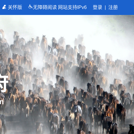
关怀版
无障碍阅读
网站支持IPv6
登录
|
注册
府
n