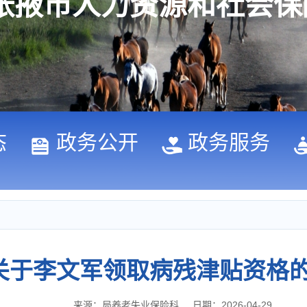
张掖市人力资源和社会保
态
政务公开
政务服务
关于李文军领取病残津贴资格
来源：局养老失业保险科
日期：2026-04-29