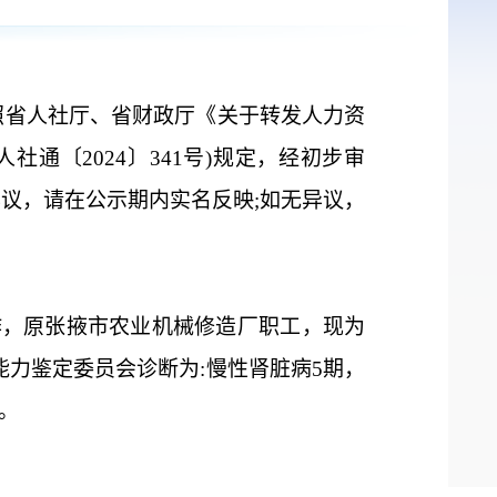
照省
人社厅
、省
财政
厅
《
关于转发人力资
甘人社
通
〔
2024
〕
341
号)规定，经初步审
异议，请在公示期内实名反映
;
如
无异议，
作，原张掖市农业机械修造厂职工，现为
能力鉴定委员会诊断为:慢性肾脏病
5
期，
)。