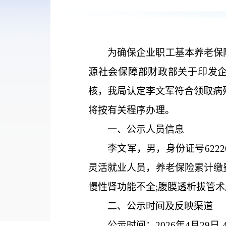
为确保企业职工
基本
养老保
源社会
保障
部财政
部关于
印发
核，我局认定
李文军
符合领取
病
将按有关程序办理。
一、公示人员信息
李文军，男，身份证号
6222
灵活就业人员，养老保险累计缴
慢性肾功能不全;腹膜透析拔管术
二、公示时间及反映
渠道
公示时间：
202
6
年
4
月
29
日
-