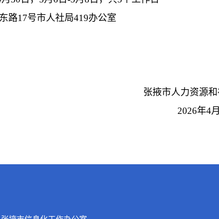
东路
17
号市人社局
419
办公室
张掖市
人力资源和
2026
年
4