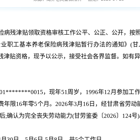
险
病残津贴
领取资格审核工作公平、公正、公开，
按
企业职工基本养老保险
病残
津贴暂行办法的通
知
》
(
残
津贴
资格
，现
予以
公示，接受
社会
各界
监督
。
如
有
01********0015
，现年
51
周岁，
1996
年
12
月参加工
费年限
16
年零
5
个月。
2026
年
3
月
16
日，经甘肃省劳动
后;确认为完全丧失劳动能力(甘劳鉴委〔
2026
〕
124
号
4
月
30
日，
5
月
6
日
-5
月
8
日，
共
5
个工作
日