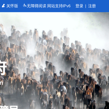
关怀版
无障碍阅读
网站支持IPv6
登录
|
注册
府
n