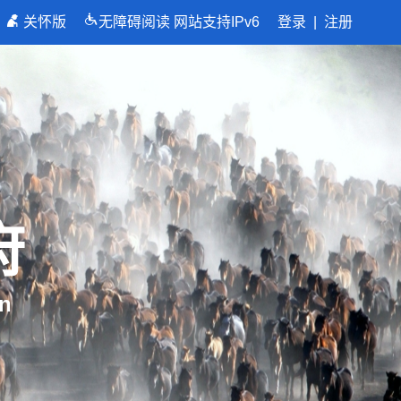
关怀版
无障碍阅读
网站支持IPv6
登录
|
注册
府
n