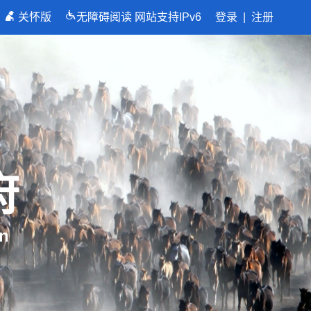
关怀版
无障碍阅读
网站支持IPv6
登录
|
注册
府
n