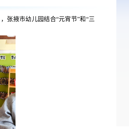
日
，
张掖市幼儿园结合
“
元宵节
”
和
“
三