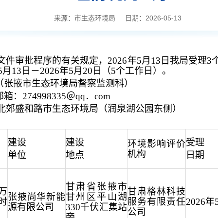
来源：市生态环境局
日期：2026-05-13
文件
审批程序的有关规定，
202
6
年
5
月
13
日我局受理
3
5
月
13
日－
202
6
年
5
月
20
日（
5
个工作日）。
（
张掖市生态环境局督察监测科
）
邮箱：
274998335＠
qq．
com
北郊盛和路市生态环境局（润泉湖公园东侧）
建设
建设
受理
环境影响评价
机构
单位
地点
日期
甘肃省张掖市
0万
甘肃格林科技
张掖尚华新能
甘州区平山湖
时
服务有限责任
2026年
源有限公司
330千伏汇集站
公司
旁