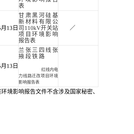
表
甘肃黑河硅基
新材料有限公
5月13日
司
110kV开关站
／
项目环境影响
报告表
兰张三四线张
掖段铁路
5月13日
红线内电
力线路迁改项目
环境
影响报告表
述环境影响报告
文件
不含涉及国家秘密、