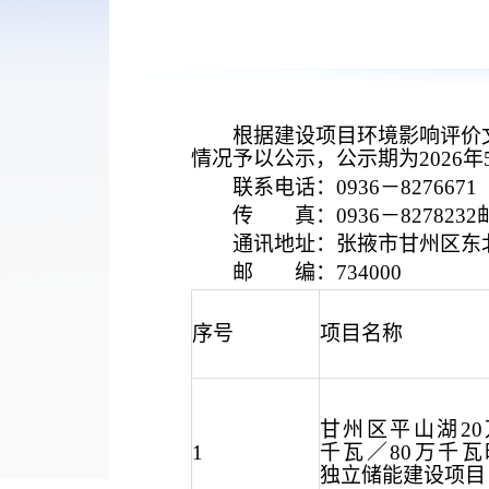
根据建设项目环境影响评价
情况予以公示，公示期为
202
6
年
联系电话：
0936－827
6671
传
真：0936－8278232
通讯地址：张掖市甘州区东
邮
编：734000
序号
项目名称
甘州区平山湖
2
1
千瓦／80万千瓦
独立储能建设项目