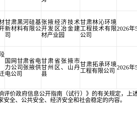
材
甘肃黑河硅基
张掖经济技术
甘肃林沁环境
V开
新材料有限公
开发区冶金建
工程技术有限
2026年
司
材产业园
公司
段
国网甘肃省电
甘肃省张掖市
甘肃拓承环境
力公司张掖供
甘州区、山丹
2026年
工程有限公司
迁
电公司
县
响评价政府信息公开指南（试行）》的有关规定，上
家安全、公共安全、经济安全和社会稳定的内容。