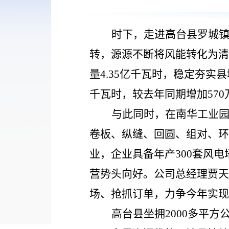
时下，走进高台县罗城
转，源源不断将风能转化为清
量4.35亿千瓦时，稳定夯实
千瓦时，较去年同期增加57
与此同时，在南华工业
卷板、纵缝、回圆、组对、环
业，企业具备年产
300套风
营势头向好。公司总经理贾天
场、抢抓订单，力争今年实现
高台县坐拥
2000多平