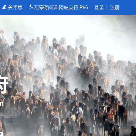
关怀版
无障碍阅读
网站支持IPv6
登录
|
注册
府
n