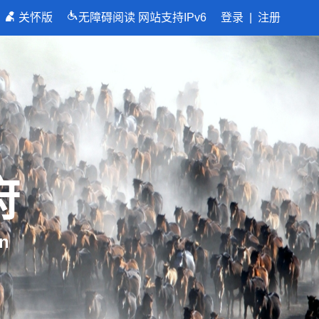
关怀版
无障碍阅读
网站支持IPv6
登录
|
注册
府
n