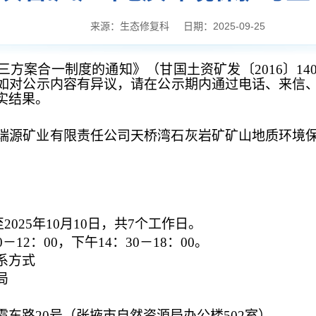
来源：生态修复科
日期：2025-09-25
三方案合一制度的通知》（甘国土资矿发〔
2016〕
如对公示内容有异议，请在公示期内通过电话、来信
实结果。
瑞源矿业有限责任公司天桥湾石灰岩矿矿山地质环境
日至2025年10月10日，共7个工作日。
0－12：00，下午14：30－18：00。
系方式
局
霞东路
20号（张掖市自然资源局办公楼502室）