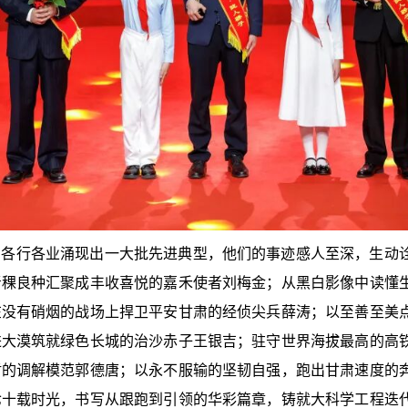
，各行各业涌现出一大批先进典型，他们的事迹感人至深，生动
青稞良种汇聚成丰收喜悦的嘉禾使者刘梅金；从黑白影像中读懂
在没有硝烟的战场上捍卫平安甘肃的经侦尖兵薛涛；以至善至美
进大漠筑就绿色长城的治沙赤子王银吉；驻守世界海拔最高的高
盾的调解模范郭德唐；以永不服输的坚韧自强，跑出甘肃速度的
七十载时光，书写从跟跑到引领的华彩篇章，铸就大科学工程迭