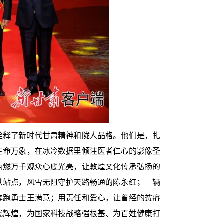
诠释了新时代甘肃精神和陇人品格。他们是，扎
生命万象，在冰冷数据里倾注医者仁心的影像圣
点燃万千观众心底光亮，让敦煌文化传承弘扬的
铁站点，风雪无阻守护天路畅通的陈永红；一辆
奔跑勇士王满意；用责任和爱心，让曾经的贫瘠
代辉煌，为国家科技战略强根基、为百姓健康打