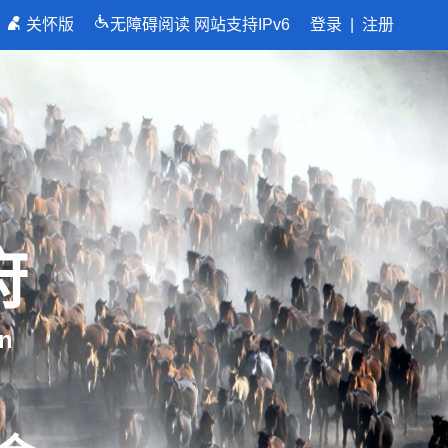
关怀版
无障碍阅读
网站支持IPv6
登录
|
注册
府
n