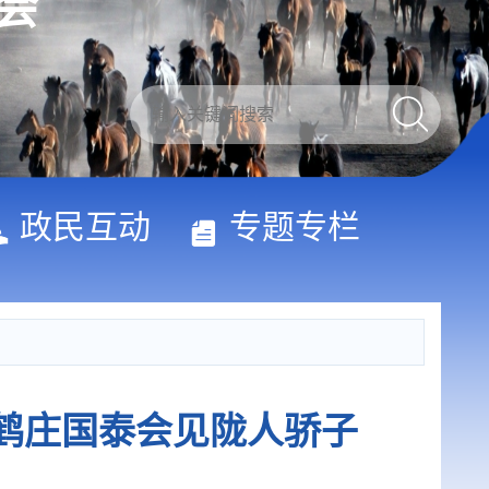
会
政民互动
专题专栏
振鹤庄国泰会见陇人骄子