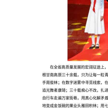
在全省高质量发展的宏阔征途上
根甘南高原三十余载，只为让每一粒
手周俊林；在数字迷雾中寻觅线索，
追光舞者康琦；三十载痴心不改，扎
自行车走遍万家街巷，用真心化解矛
地变成金饭碗的果业头雁田积林；用