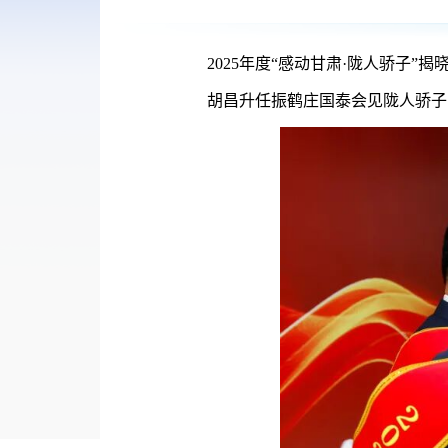
2025年度“感动甘肃·陇人骄子”揭
胡昌升任振鹤庄国泰会见陇人骄子