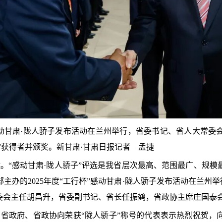
杯”感动甘肃·陇人骄子发布活动在兰州举行，省委书记、省人大常
”获得者并颁奖。新甘肃·甘肃日报记者 孟捷
。“感动甘肃·陇人骄子”评选是我省层次最高、范围最广、规模最
主办的2025年度“工行杯”感动甘肃·陇人骄子发布活动在兰州举行
委会主任胡昌升，省委副书记、省长任振鹤，省政协主席庄国泰会
省政府、省政协向荣获“陇人骄子”称号的代表表示热烈祝贺，