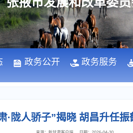
张掖市发展和改革委员
态
政务公开
政务服务
甘肃·陇人骄子”揭晓 胡昌升任
来源：新甘肃客户端
日期：2026-04-30