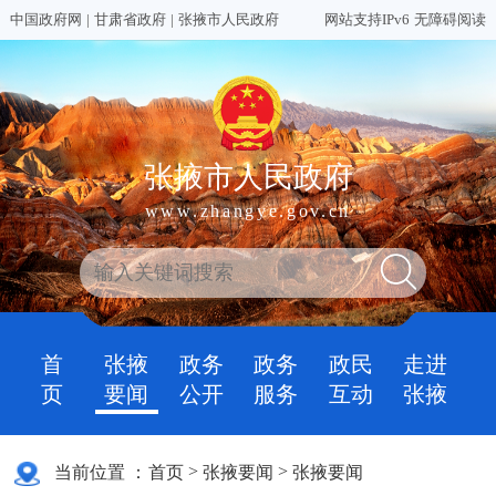
中国政府网
|
甘肃省政府
|
张掖市人民政府
网站支持IPv6
无障碍阅读
张掖市人民政府
www.zhangye.gov.cn
首
张掖
政务
政务
政民
走进
页
要闻
公开
服务
互动
张掖
>
>
当前位置 ：
首页
张掖要闻
张掖要闻