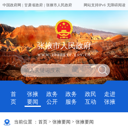
中国政府网
|
甘肃省政府
|
张掖市人民政府
网站支持IPv6
无障碍阅读
张掖市人民政府
www.zhangye.gov.cn
首
张掖
政务
政务
政民
走进
页
要闻
公开
服务
互动
张掖
>
>
当前位置 ：
首页
张掖要闻
张掖要闻