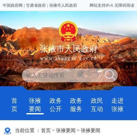
中国政府网
|
甘肃省政府
|
张掖市人民政府
网站支持IPv6
无障碍阅读
张掖市人民政府
www.zhangye.gov.cn
首
张掖
政务
政务
政民
走进
页
要闻
公开
服务
互动
张掖
>
>
当前位置 ：
首页
张掖要闻
张掖要闻