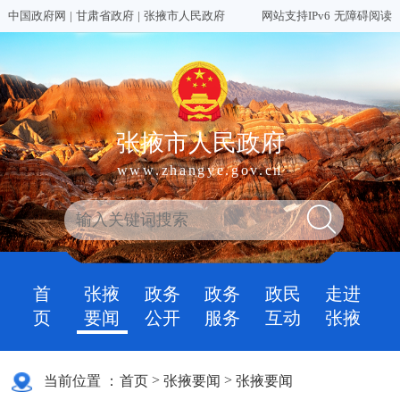
中国政府网
|
甘肃省政府
|
张掖市人民政府
网站支持IPv6
无障碍阅读
张掖市人民政府
www.zhangye.gov.cn
首
张掖
政务
政务
政民
走进
页
要闻
公开
服务
互动
张掖
>
>
当前位置 ：
首页
张掖要闻
张掖要闻