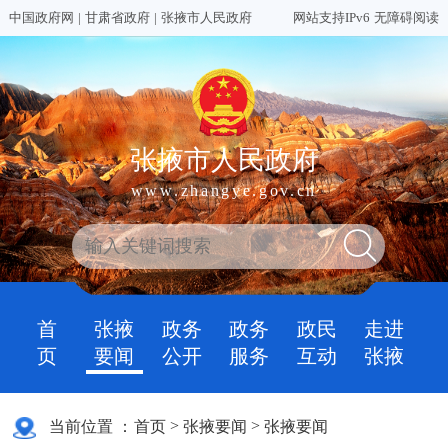
中国政府网
|
甘肃省政府
|
张掖市人民政府
网站支持IPv6
无障碍阅读
张掖市人民政府
www.zhangye.gov.cn
首
张掖
政务
政务
政民
走进
页
要闻
公开
服务
互动
张掖
>
>
当前位置 ：
首页
张掖要闻
张掖要闻