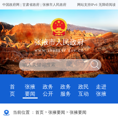
中国政府网
|
甘肃省政府
|
张掖市人民政府
网站支持IPv6
无障碍阅读
张掖市人民政府
www.zhangye.gov.cn
首
张掖
政务
政务
政民
走进
页
要闻
公开
服务
互动
张掖
>
>
当前位置 ：
首页
张掖要闻
张掖要闻