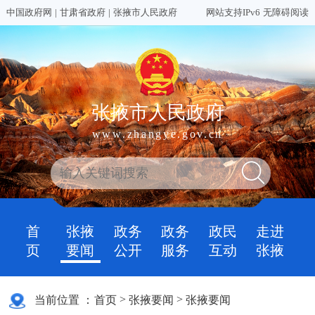
中国政府网
|
甘肃省政府
|
张掖市人民政府
网站支持IPv6
无障碍阅读
张掖市人民政府
www.zhangye.gov.cn
首
张掖
政务
政务
政民
走进
页
要闻
公开
服务
互动
张掖
>
>
当前位置 ：
首页
张掖要闻
张掖要闻