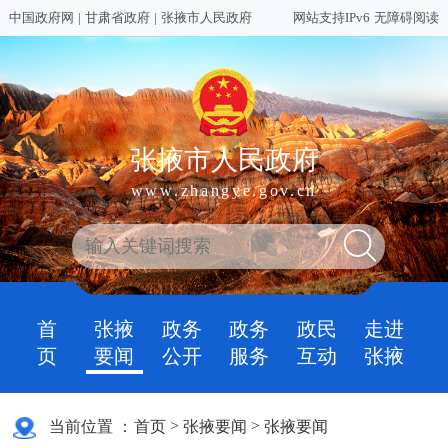
中国政府网
|
甘肃省政府
|
张掖市人民政府
网站支持IPv6
无障碍阅读
张掖市人民政府
www.zhangye.gov.cn
首
张掖
政务
政务
政民
走进
页
要闻
公开
服务
互动
张掖
>
>
当前位置 ：
首页
张掖要闻
张掖要闻