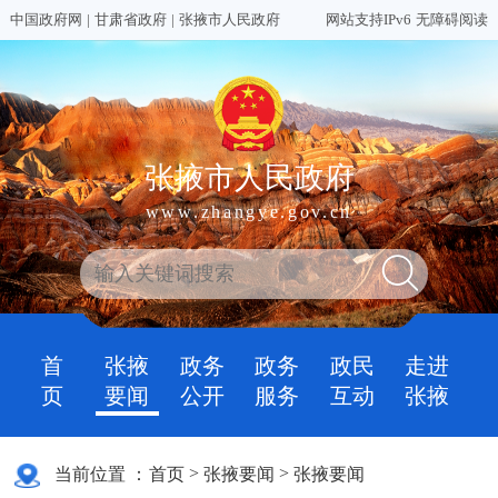
中国政府网
|
甘肃省政府
|
张掖市人民政府
网站支持IPv6
无障碍阅读
张掖市人民政府
www.zhangye.gov.cn
首
张掖
政务
政务
政民
走进
页
要闻
公开
服务
互动
张掖
>
>
当前位置 ：
首页
张掖要闻
张掖要闻