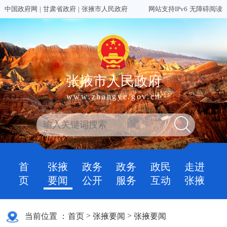
中国政府网
|
甘肃省政府
|
张掖市人民政府
网站支持IPv6
无障碍阅读
张掖市人民政府
www.zhangye.gov.cn
首
张掖
政务
政务
政民
走进
页
要闻
公开
服务
互动
张掖
>
>
当前位置 ：
首页
张掖要闻
张掖要闻