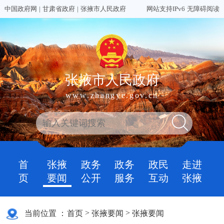
中国政府网
|
甘肃省政府
|
张掖市人民政府
网站支持IPv6
无障碍阅读
张掖市人民政府
www.zhangye.gov.cn
首
张掖
政务
政务
政民
走进
页
要闻
公开
服务
互动
张掖
>
>
当前位置 ：
首页
张掖要闻
张掖要闻