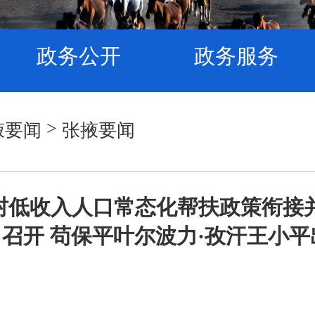
政务公开
政务服务
>
掖要闻
张掖要闻
村低收入人口常态化帮扶政策衔接
召开 苟保平叶尔波力·孜汗王小平