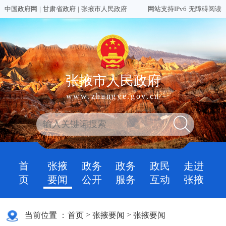
中国政府网
|
甘肃省政府
|
张掖市人民政府
网站支持IPv6
无障碍阅读
张掖市人民政府
www.zhangye.gov.cn
首
张掖
政务
政务
政民
走进
页
要闻
公开
服务
互动
张掖
>
>
当前位置 ：
首页
张掖要闻
张掖要闻