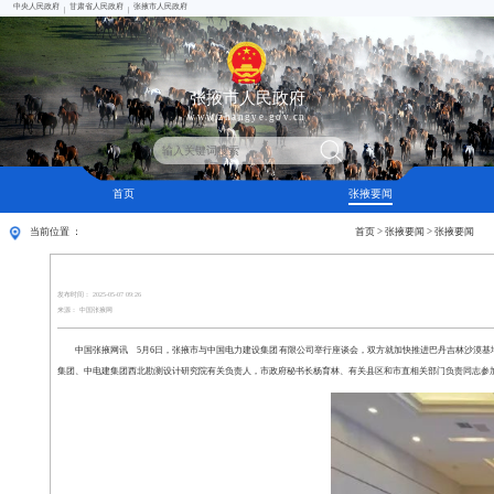
中央人民政府
甘肃省人民政府
张掖市人民政府
|
|
张掖市人民政府
www.zhangye.gov.cn
首页
张掖要闻
当前位置 ：
首页
>
张掖要闻
>
张掖要闻
发布时间： 2025-05-07 09:26
来源： 中国张掖网
中国张掖网讯
5月6日，张掖市与中国电力建设集团有限公司举行座谈会，双方就加快推进巴丹吉林沙漠基
集团、中电建集团西北勘测设计研究院有关负责人，市政府秘书长杨育林、有关县区和市直相关部门负责同志参