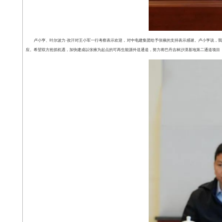
卢小亨、叶尔波力·孜汗对王小军一行考察表示欢迎，对中电建集团给予张掖的支持表示感谢。卢小亨说，
应。希望双方抢抓机遇，加快建成以张掖为起点的可再生能源外送通道，努力将巴丹吉林沙漠基地第二通道项目