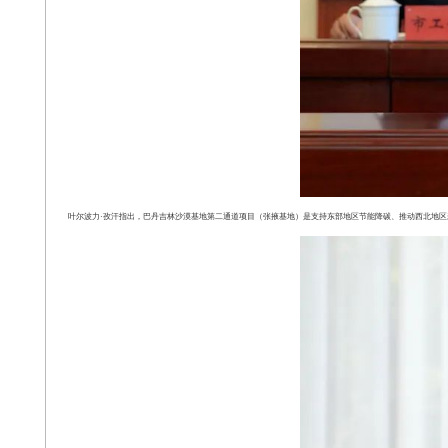
叶尔波力·孜汗指出，巴丹吉林沙漠基地第二通道项目（张掖基地）是支持东部地区节能降碳、推动西北地