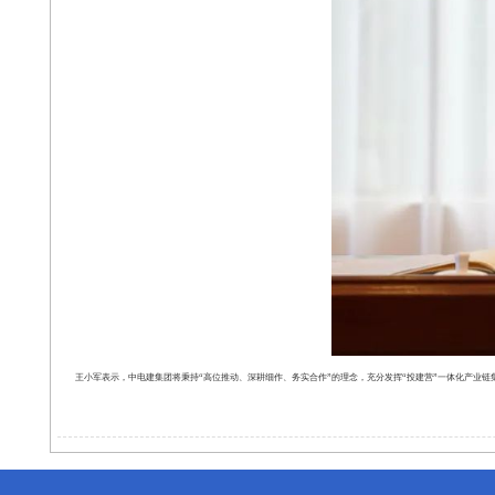
王小军表示，中电建集团将秉持“高位推动、深耕细作、务实合作”的理念，充分发挥“投建营”一体化产业