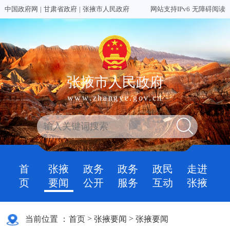
中国政府网
|
甘肃省政府
|
张掖市人民政府
网站支持IPv6
无障碍阅读
张掖市人民政府
www.zhangye.gov.cn
首
张掖
政务
政务
政民
走进
页
要闻
公开
服务
互动
张掖
>
>
当前位置 ：
首页
张掖要闻
张掖要闻