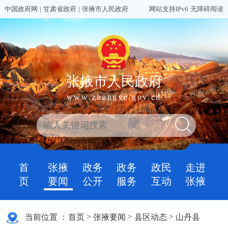
中国政府网
|
甘肃省政府
|
张掖市人民政府
网站支持IPv6
无障碍阅读
张掖市人民政府
www.zhangye.gov.cn
首
张掖
政务
政务
政民
走进
页
要闻
公开
服务
互动
张掖
>
>
>
当前位置 ：
首页
张掖要闻
县区动态
山丹县