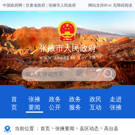
中国政府网
|
甘肃省政府
|
张掖市人民政府
网站支持IPv6
无障碍阅读
张掖市人民政府
www.zhangye.gov.cn
首
张掖
政务
政务
政民
走进
页
要闻
公开
服务
互动
张掖
>
>
>
当前位置 ：
首页
张掖要闻
县区动态
高台县