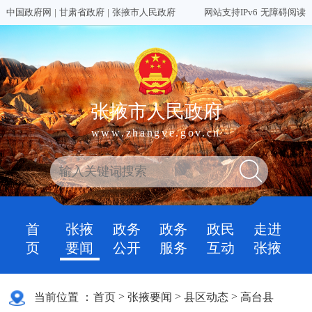
中国政府网
|
甘肃省政府
|
张掖市人民政府
网站支持IPv6
无障碍阅读
张掖市人民政府
www.zhangye.gov.cn
首
张掖
政务
政务
政民
走进
页
要闻
公开
服务
互动
张掖
>
>
>
当前位置 ：
首页
张掖要闻
县区动态
高台县